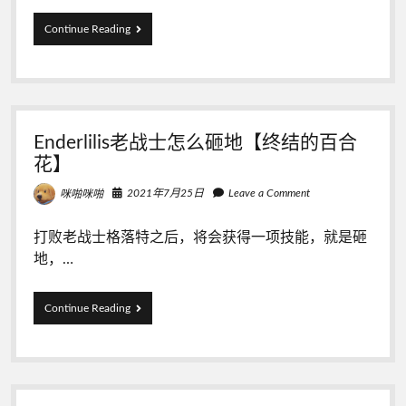
Enderlilis【终
Continue Reading
结
的
百
合
花】
水
Enderlilis老战士怎么砸地【终结的百合
井
下
花】
方
隐
2021年7月25日
Leave a Comment
咪啪咪啪
藏
物
打败老战士格落特之后，将会获得一项技能，就是砸
品
怎
地，…
么
获
取
Enderlilis
Continue Reading
老
战
士
怎
么
砸