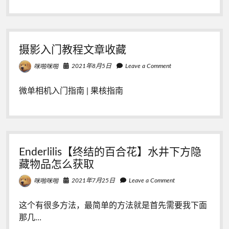
建
档
流
程
爬
摄影入门教程文章收藏
坑
探
2021年8月5日
Leave a Comment
咪啪咪啪
索
中
微单相机入门指南 | 果核指南
Enderlilis【终结的百合花】水井下方隐
藏物品怎么获取
2021年7月25日
Leave a Comment
咪啪咪啪
这个有很多方法，最简单的方法就是首先需要我下面
那几…