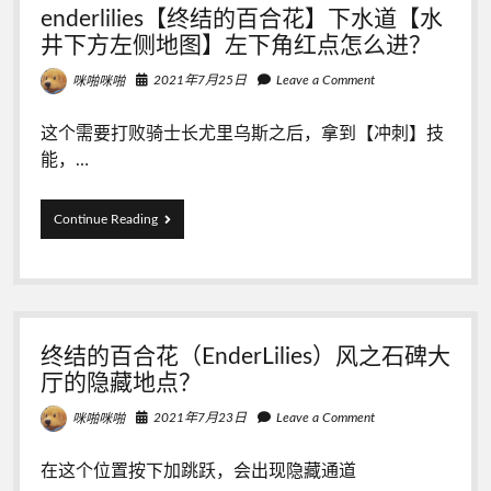
enderlilies【终结的百合花】下水道【水
地
【终
井下方左侧地图】左下角红点怎么进？
结
的
2021年7月25日
Leave a Comment
咪啪咪啪
百
合
这个需要打败骑士长尤里乌斯之后，拿到【冲刺】技
花】
能，…
enderlilies【终
Continue Reading
结
的
百
合
花】
下
终结的百合花（EnderLilies）风之石碑大
水
道
厅的隐藏地点？
【水
井
2021年7月23日
Leave a Comment
咪啪咪啪
下
方
在这个位置按下加跳跃，会出现隐藏通道
左