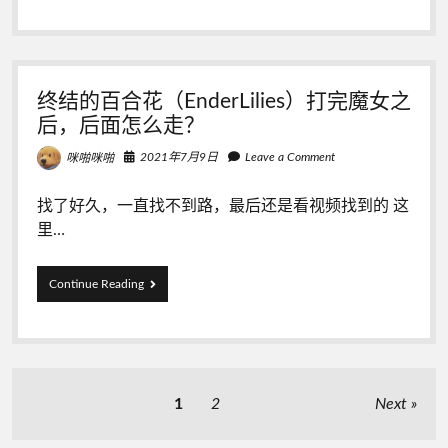
侧
地
图】
左
下
角
终结的百合花（EnderLilies）打完魔女之
红
后，后面怎么走？
点
怎
2021年7月9日
Leave a Comment
咪啪咪啪
么
进？
找了好久，一直找不到路，最后还是看视频找到的 这
里…
终
Continue Reading
结
的
百
合
花
（EnderLilies）
文
1
2
Next
打
章
完
魔