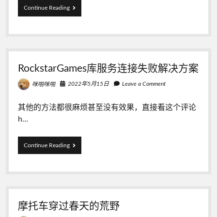
华
Continue Reading
为
电
脑
管
家
破
RockstarGames库服务连接失败解决方案
解
版
2022年5月15日
Leave a Comment
咪啪咪啪
一
碰
传
其他的方法都很麻烦甚至没有效果，直接看这个评论
11.1
h…
链
接
失
RockstarGames
Continue Reading
败
库
解
服
决
务
办
连
法
接
失
摩托车穿过春天的荒野
败
解