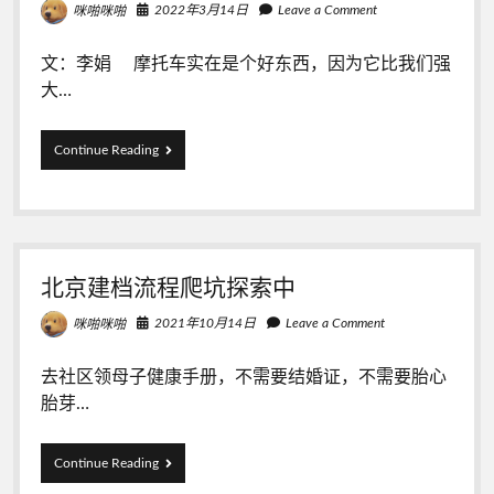
2022年3月14日
Leave a Comment
咪啪咪啪
决
方
案
文：李娟 摩托车实在是个好东西，因为它比我们强
大…
摩
Continue Reading
托
车
穿
过
春
天
北京建档流程爬坑探索中
的
荒
2021年10月14日
Leave a Comment
咪啪咪啪
野
去社区领母子健康手册，不需要结婚证，不需要胎心
胎芽…
北
Continue Reading
京