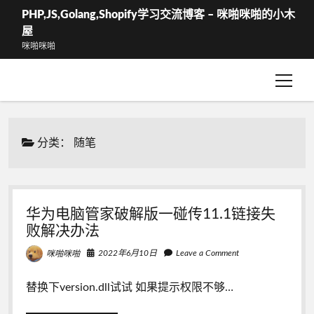
PHP,JS,Golang,Shopify学习交流博客 – 咪啪咪啪的小木
屋
咪啪咪啪
open
WShop – 结算
menu
WShop-我的订单
分类：
随笔
华为电脑管家破解版一碰传11.1链接失
败解决办法
2022年6月10日
Leave a Comment
咪啪咪啪
替换下version.dll试试 如果提示权限不够…