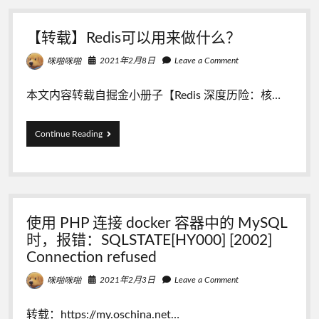
读
书
【转载】Redis可以用来做什么？
笔
记
2021年2月8日
Leave a Comment
咪啪咪啪
与
视
频，
本文内容转载自掘金小册子【Redis 深度历险：核…
记
录
于
【转
Continue Reading
此
载】
（长
Redis
期
可
更
以
新）
用
来
使用 PHP 连接 docker 容器中的 MySQL
做
什
时，报错：SQLSTATE[HY000] [2002]
么？
Connection refused
2021年2月3日
Leave a Comment
咪啪咪啪
转载：https://my.oschina.net…