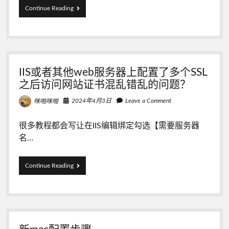
使
Continue Reading
用
laravel
的
sail
up
时，
IIS或者其他web服务器上配置了多个SSL
在
ubuntu
之后访问网站证书混乱错乱的问题？
下
遇
2024年4月3日
Leave a Comment
咪啪咪啪
到
Docker
很多教程都会写让在IIS编辑绑定勾选【需要服务器
is
not
名…
running
的
问
IIS
Continue Reading
题
或
怎
者
么
其
办？
他
web
服