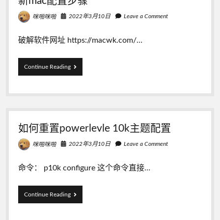
新mac配置步骤
务
器
2022年3月10日
Leave a Comment
咪啪咪啪
上
配
置
破解软件网址 https://macwk.com/…
了
多
个
新
Continue Reading
SSL
mac
之
配
后
置
访
步
问
骤
网
站
如何重置powerlevle 10k主题配置
证
书
2022年3月10日
Leave a Comment
咪啪咪啪
混
乱
命令： p10k configure 这个命令直接…
错
乱
的
如
Continue Reading
问
何
题？
重