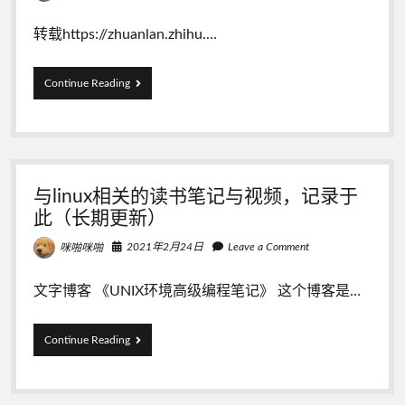
示
黑
转载https://zhuanlan.zhihu.…
色
问
题
如
Continue Reading
【convert:
何
UnrecognizedAlphaChannelType
理
`remove’】
解
Linux
Shell
中
与linux相关的读书笔记与视频，记录于
的”
2>1&”
此（长期更新）
2021年2月24日
Leave a Comment
咪啪咪啪
文字博客 《UNIX环境高级编程笔记》 这个博客是…
与
Continue Reading
linux
相
关
的