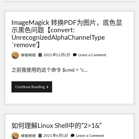
置
powerlevle
10k
主
ImageMagick 转换PDF为图片，底色显
题
配
示黑色问题【convert:
置
UnrecognizedAlphaChannelType
`remove’】
2021年12月2日
Leave a Comment
咪啪咪啪
之前我使用的这个命令 $cmd = "c…
ImageMagick
Continue Reading
转
换
PDF
为
图
片，
如何理解Linux Shell中的”2>1&”
底
色
2021年4月1日
Leave a Comment
咪啪咪啪
显