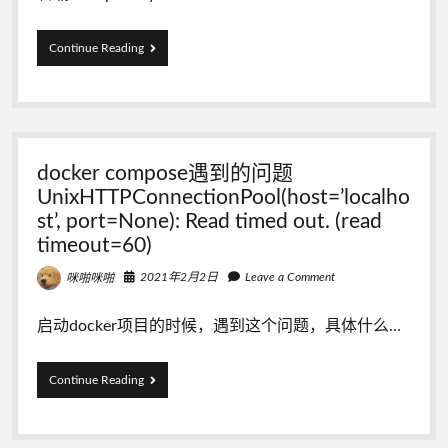
使
Continue Reading
用
PHP
连
接
docker
容
docker compose遇到的问题
器
中
UnixHTTPConnectionPool(host=’localho
的
st’, port=None): Read timed out. (read
MySQL
timeout=60)
时，
报
2021年2月2日
Leave a Comment
咪啪咪啪
错：
SQLSTATE[HY000]
[2002]
启动docker项目的时候，遇到这个问题，具体什么…
Connection
refused
docker
Continue Reading
compose
遇
到