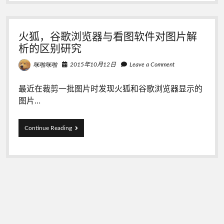
处
理
CR2,
ARW,
火狐，谷歌浏览器与看图软件对图片解
EPS,
PSD,
析的区别研究
TIFF，
AI
2015年10月12日
Leave a Comment
咪啪咪啪
等
其
最近在裁剪一批图片时发现火狐和谷歌浏览器显示的
他
RAW
图片…
格
式
图
火
Continue Reading
片
狐，
的
谷
使
歌
用
浏
方
览
法
器
与
看
图
软