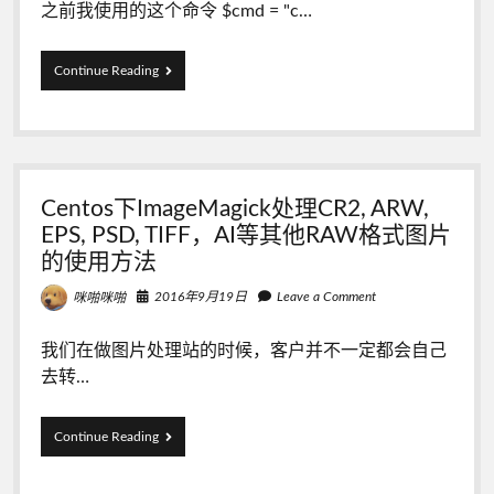
之前我使用的这个命令 $cmd = "c…
ImageMagick
Continue Reading
转
换
PDF
为
图
片，
Centos下ImageMagick处理CR2, ARW,
底
色
EPS, PSD, TIFF，AI等其他RAW格式图片
显
的使用方法
示
黑
2016年9月19日
Leave a Comment
咪啪咪啪
色
问
题
我们在做图片处理站的时候，客户并不一定都会自己
【convert:
去转…
UnrecognizedAlphaChannelType
`remove’】
Centos
Continue Reading
下
ImageMagick