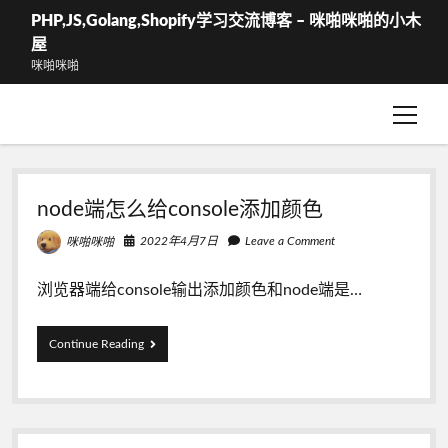
PHP,JS,Golang,Shopify学习交流博客 – 咪啪咪啪的小木
屋
咪啪咪啪
open
WShop – 结算
menu
WShop-我的订单
PHP,JS,Golang,Shopify
node端怎么给console添加颜色
学
2022年4月7日
Leave a Comment
咪啪咪啪
习
浏览器端给console输出添加颜色和node端是…
交
流
node
Continue Reading
端
博
怎
么
客
给
console
-