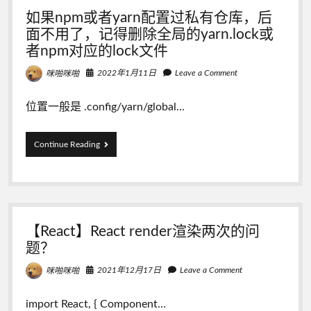
finder
如果npm或者yarn配置过私有仓库，后
面不用了，记得删除全局的yarn.lock或
者npm对应的lock文件
2022年1月11日
Leave a Comment
咪啪咪啪
位置一般是 .config/yarn/global…
如
Continue Reading
果
npm
或
者
yarn
配
【React】React render渲染两次的问
置
过
题？
私
有
2021年12月17日
Leave a Comment
咪啪咪啪
仓
库，
import React, { Component…
后