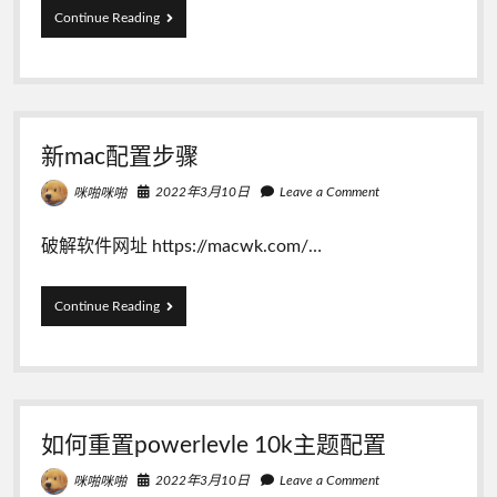
的
摩
Continue Reading
情
托
况
车
穿
过
春
天
新mac配置步骤
的
荒
2022年3月10日
Leave a Comment
咪啪咪啪
野
破解软件网址 https://macwk.com/…
新
Continue Reading
mac
配
置
步
骤
如何重置powerlevle 10k主题配置
2022年3月10日
Leave a Comment
咪啪咪啪