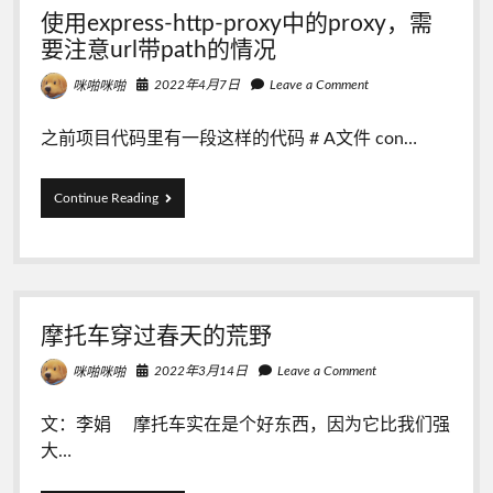
添
使用express-http-proxy中的proxy，需
加
咪
颜
要注意url带path的情况
色
啪
2022年4月7日
Leave a Comment
咪啪咪啪
咪
之前项目代码里有一段这样的代码 # A文件 con…
啪
的
使
Continue Reading
用
小
express-
http-
木
proxy
中
屋
的
摩托车穿过春天的荒野
proxy，
需
2022年3月14日
Leave a Comment
咪啪咪啪
要
注
意
文：李娟 摩托车实在是个好东西，因为它比我们强
url
大…
带
path