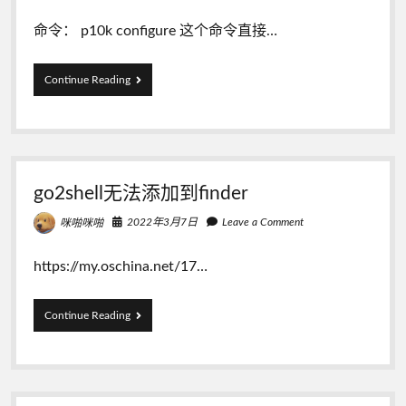
命令： p10k configure 这个命令直接…
如
Continue Reading
何
重
置
powerlevle
10k
主
go2shell无法添加到finder
题
配
2022年3月7日
Leave a Comment
咪啪咪啪
置
https://my.oschina.net/17…
go2shell
Continue Reading
无
法
添
加
到