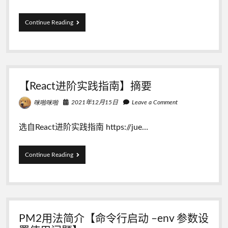
面
不
【React】
Continue Reading
用
React
了，
render
记
渲
得
染
删
两
除
次
全
【React进阶实践指南】摘要
的
局
问
的
2021年12月15日
Leave a Comment
咪啪咪啪
题？
yarn.lock
或
者
选自React进阶实践指南 https://jue…
npm
对
应
【React
Continue Reading
的
进
lock
阶
文
实
件
践
指
南】
PM2用法简介【命令行启动 –env 参数设
摘
要