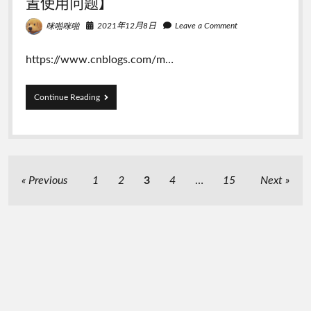
置使用问题】
2021年12月8日
Leave a Comment
咪啪咪啪
https://www.cnblogs.com/m…
PM2
Continue Reading
用
法
简
介
【命
令
文
Previous
1
2
3
4
…
15
Next
行
章
启
动
导
–
航
env
参
数
设
置
使
用