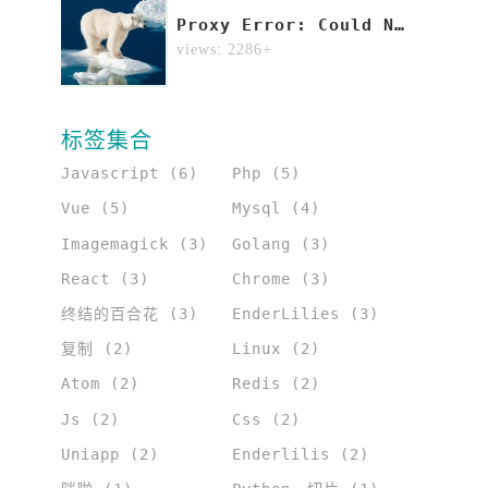
e+
Proxy Error: Could Not Proxy Request Xxx From Localhost:8000 To Http://localhost:8090/ (ECONNREFUSED).
2
views: 2286+
标签集合
Javascript (6)
Php (5)
Vue (5)
Mysql (4)
Imagemagick (3)
Golang (3)
React (3)
Chrome (3)
终结的百合花 (3)
EnderLilies (3)
复制 (2)
Linux (2)
Atom (2)
Redis (2)
Js (2)
Css (2)
Uniapp (2)
Enderlilis (2)