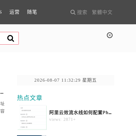
S
运营
随笔
搜索
繁體中文
2026-08-07 11:32:29 星期五
【shopify】模板开发中如何获取图片的完整地址，以variant.featured_media举例
热点文章
地址
内容
阿里云效流水线如何配置php项目直接部署到ecs？
1
views: 2871+