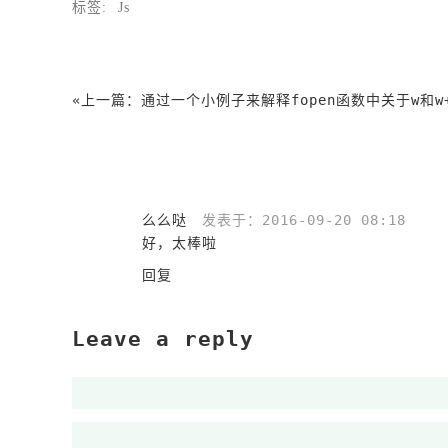
标签:
Js
«上一篇：
通过一个小例子来解释fopen函数中关于w和w+操作的区
么么哒
发表于：2016-09-20 08:18
好，太棒啦
回复
Leave a reply