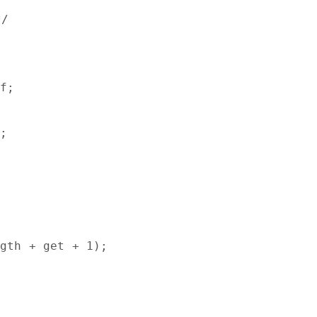
*/
f;
;
gth + get + 1);