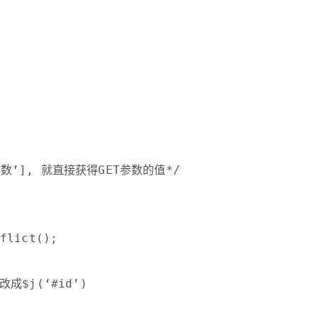
参数’], 就直接获得GET参数的值*/
flict();
改成$j(‘#id’)