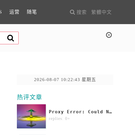
S
运营
随笔
搜索
繁體中文
2026-08-07 10:22:43 星期五
热评文章
Proxy Error: Could Not Proxy Request Xxx From Localhost:8000 To Http://localhost:8090/ (ECONNREFUSED).
1
replies: 0+