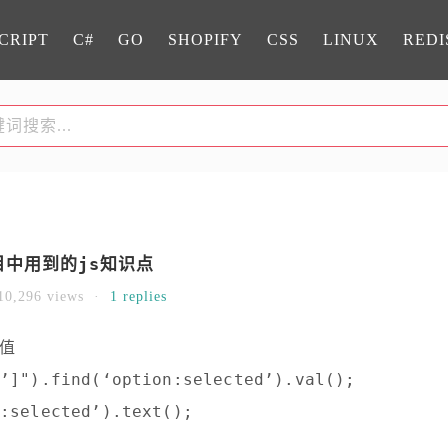
CRIPT
C#
GO
SHOPIFY
CSS
LINUX
REDI
目中用到的js知识点
10,296 views ·
1 replies
本值
’]").find(‘option:selected’).val();
:selected’).text();