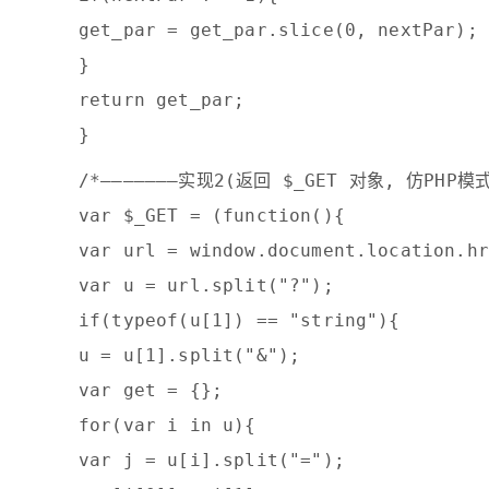
get_par = get_par.slice(0, nextPar);
}
return get_par;
}
/*——————–实现2(返回 $_GET 对象, 仿PHP模式
var $_GET = (function(){
var url = window.document.location.hr
var u = url.split("?");
if(typeof(u[1]) == "string"){
u = u[1].split("&");
var get = {};
for(var i in u){
var j = u[i].split("=");