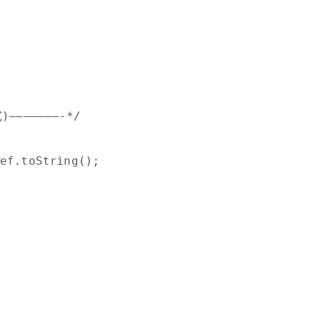
)———————-*/
ef.toString();