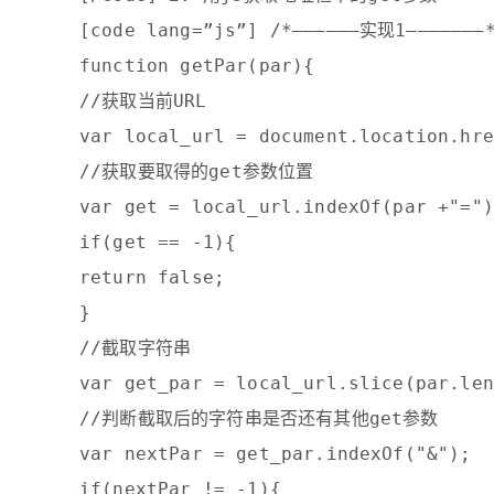
[code lang=”js”] /*—————–实现1——————–
function getPar(par){
//获取当前URL
var local_url = document.location.hre
//获取要取得的get参数位置
var get = local_url.indexOf(par +"=")
if(get == -1){
return false;
}
//截取字符串
var get_par = local_url.slice(par.len
//判断截取后的字符串是否还有其他get参数
var nextPar = get_par.indexOf("&");
if(nextPar != -1){